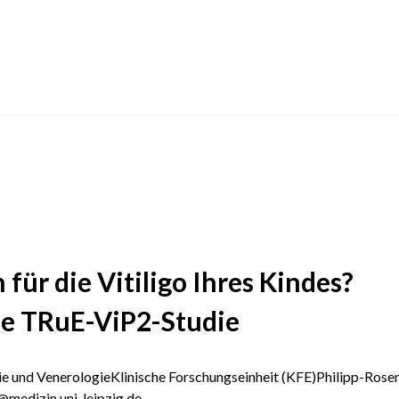
für die Vitiligo Ihres Kindes?
ie TRuE-ViP2-Studie
gie und VenerologieKlinische Forschungseinheit (KFE)Philipp-Rose
edizin.uni-leipzig.de